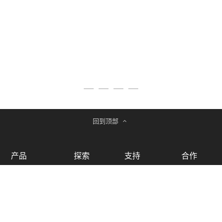
回到顶部
产品
探索
支持
合作
多旋翼无人机
品牌介绍
服务与支持
成为经销商
垂起无人机
最新资讯
成为供应商
联系我们